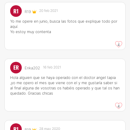
R1
20 feb 2021
R19
Yo me opere en junio, busca las fotos que explique todo por
aquí.
Yo estoy muy contenta
4
ER
16 feb 2021
Erika202
Hola alguien que se haya operado con el doctor angel tapia
,yo me opero el mes que viene con el y me gustaría saber si
al final alguna de vosotras os habéis operado y que tal os han
quedado. Gracias chicas
4
R1
28 may 2020
R19