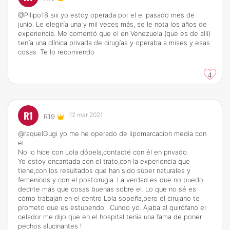
@Pilipo18 siii yo estoy operada por el el pasado mes de
junio. Le elegiría una y mil veces más, se le nota los años de
experiencia. Me comentó que el en Venezuela (que es de allí)
tenía una clínica privada de cirugías y operaba a mises y esas
cosas. Te lo recomiendo
4
R1
12 mar 2021
R19
@raquelGugi yo me he operado de lipomarcacion media con
el.
No lo hice con Lola dópela,contacté con él en privado.
Yo estoy encantada con el trato,con la experiencia que
tiene,con los resultados que han sido súper naturales y
femeninos y con el postcirugia. La verdad es que no puedo
decirte más que cosas buenas sobre el. Lo que no sé es
cómo trabajan en el centro Lola sopeña,pero el cirujano te
prometo que es estupendo . Cundo yo. Ajaba al quirófano el
celador me dijo que en el hospital tenía una fama de poner
pechos alucinantes !