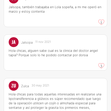
Jalsopa, también trabajaba en Lola sopeña, a mi me operó en
marzo y estoy contenta
1
JA
11 nov 2021
Jalsopa
Hola chicas, alguien sabe cual es la clinica del doctor angel
tapia? Porque solo lo he podido contactar por dorsia
3
ZU
30 may 2021
Zulca
Hola chicas para todas aquellas interesadas en realizarse una
lipotrandferencia a glúteos es súper recomendado que luego
de la operación utilicen un cojín o almohada especial para
sentarse y así proteger la grasita los primeros meses,