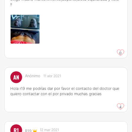
!!
0
AN
Anónimo
11 abr 2021
Hola r19 me podrías dar por favor el contacto del doctor que
quiero contactar con el por privado muchas gracias
4
R1
12 mar 2021
R19