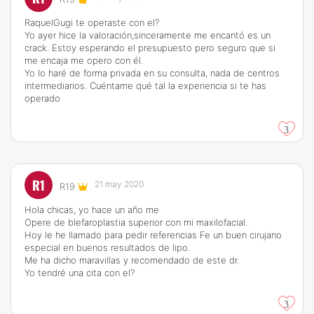
RaquelGugi te operaste con el?
Yo ayer hice la valoración,sinceramente me encantó es un
crack. Estoy esperando el presupuesto pero seguro que si
me encaja me opero con él.
Yo lo haré de forma privada en su consulta, nada de centros
intermediarios. Cuéntame qué tal la experiencia si te has
operado
3
R1
21 may 2020
R19
Hola chicas, yo hace un año me
Opere de blefaroplastia superior con mi maxilofacial.
Hoy le he llamado para pedir referencias Fe un buen cirujano
especial en buenos resultados de lipo.
Me ha dicho maravillas y recomendado de este dr.
Yo tendré una cita con el?
3