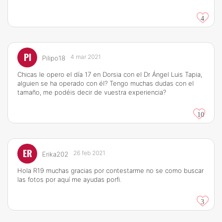
4
PI
4 mar 2021
Pilipo18
Chicas le opero el día 17 en Dorsia con el Dr Ángel Luis Tapia,
alguien se ha operado con él? Tengo muchas dudas con el
tamaño, me podéis decir de vuestra experiencia?
10
ER
26 feb 2021
Erika202
Hola R19 muchas gracias por contestarme no se como buscar
las fotos por aquí me ayudas porfi.
3