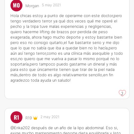
MO
5 may 2021
Morgan
Hola chicas estoy a punto de operarme con este doctor,pero
tengo verdadero terror ya qué dos veces qué me operé el
pecho y la tripa tuve malas experiencias y negligencias,
quiero hacerme lifting de brazos por perdida de peso
exagerada, ahora hago mucho deporte y estoy bastante bien
pero eso no consigo quitarlo,el fue bastante serio y me dijo
que lo que no sabía que iba a quedar bien no lo hacía,pero
aún así tengo terror,como es una clínica más asequible y todo
eso,no quiero que me vuelva a pasar lo mismo porqué no lo
soportaría,pero tampoco puedo gastarme un dineral y más
para esto que únicamente tienen que tirar de la piel nada
más,dentro de todo es algo relativamente sencillo,en fin
agradezco toda ayuda un saludo!
2
R1
2 may 2021
R19
@Erika202 después de un año de la lipo abdominal. Eso si,
exige mucho mantenimiento,deporte,dieta equilibrada y listo