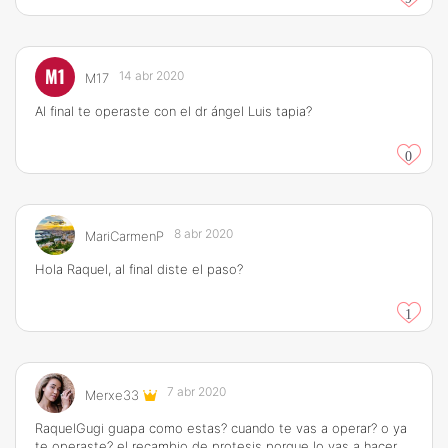
M1
14 abr 2020
M17
Al final te operaste con el dr ángel Luis tapia?
0
8 abr 2020
MariCarmenP
Hola Raquel, al final diste el paso?
1
7 abr 2020
Merxe33
RaquelGugi guapa como estas? cuando te vas a operar? o ya
te operaste? el recambio de protesis porque lo vas a hacer