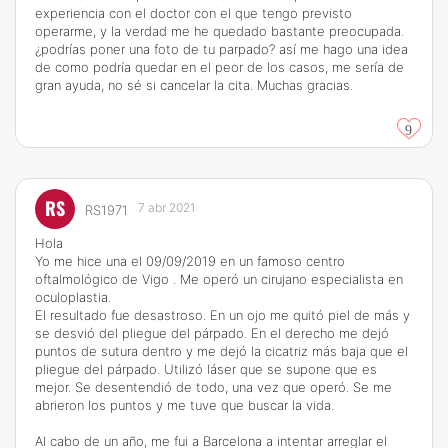
experiencia con el doctor con el que tengo previsto
operarme, y la verdad me he quedado bastante preocupada.
¿podrías poner una foto de tu parpado? así me hago una idea
de como podría quedar en el peor de los casos, me sería de
gran ayuda, no sé si cancelar la cita. Muchas gracias.
9
RS
7 abr 2021
RS1971
Hola
Yo me hice una el 09/09/2019 en un famoso centro
oftalmológico de Vigo . Me operó un cirujano especialista en
oculoplastia.
El resultado fue desastroso. En un ojo me quitó piel de más y
se desvió del pliegue del párpado. En el derecho me dejó
puntos de sutura dentro y me dejó la cicatriz más baja que el
pliegue del párpado. Utilizó láser que se supone que es
mejor. Se desentendió de todo, una vez que operó. Se me
abrieron los puntos y me tuve que buscar la vida.
Al cabo de un año, me fui a Barcelona a intentar arreglar el