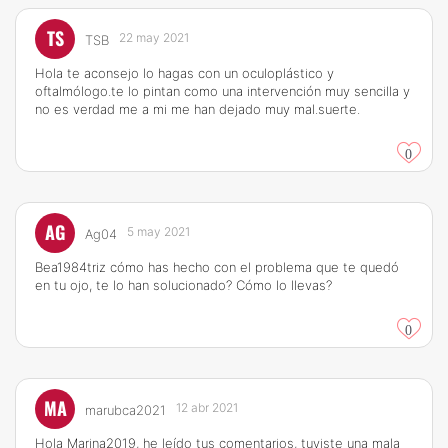
TS
22 may 2021
TSB
Hola te aconsejo lo hagas con un oculoplástico y
oftalmólogo.te lo pintan como una intervención muy sencilla y
no es verdad me a mi me han dejado muy mal.suerte.
0
AG
5 may 2021
Ag04
Bea1984triz cómo has hecho con el problema que te quedó
en tu ojo, te lo han solucionado? Cómo lo llevas?
0
MA
12 abr 2021
marubca2021
Hola Marina2019, he leído tus comentarios, tuviste una mala