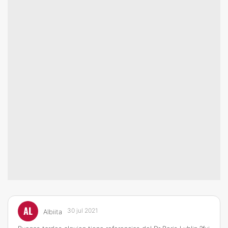
AL
30 jul 2021
Albiita