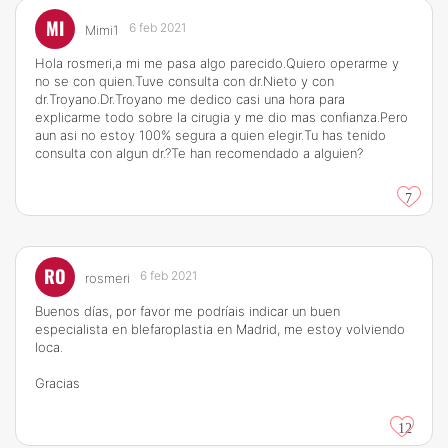
MI
6 feb 2021
Mimi1
Hola rosmeri,a mi me pasa algo parecido.Quiero operarme y
no se con quien.Tuve consulta con dr.Nieto y con
dr.Troyano.Dr.Troyano me dedico casi una hora para
explicarme todo sobre la cirugia y me dio mas confianza.Pero
aun asi no estoy 100% segura a quien elegir.Tu has tenido
consulta con algun dr.?Te han recomendado a alguien?
7
RO
6 feb 2021
rosmeri
Buenos días, por favor me podríais indicar un buen
especialista en blefaroplastia en Madrid, me estoy volviendo
loca.
Gracias
12