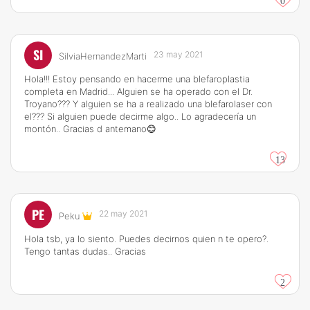
0
SI
23 may 2021
SilviaHernandezMarti
Hola!!! Estoy pensando en hacerme una blefaroplastia
completa en Madrid... Alguien se ha operado con el Dr.
Troyano??? Y alguien se ha a realizado una blefarolaser con
el??? Si alguien puede decirme algo.. Lo agradecería un
montón.. Gracias d antemano😊
13
PE
22 may 2021
Peku
Hola tsb, ya lo siento. Puedes decirnos quien n te opero?.
Tengo tantas dudas.. Gracias
2