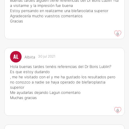
Buenas tardes alguien tiene referencias del Dr Boris Lublin ?fui
a visitarme y la impresión fue buena
Estoy pensando en realizarme una blefaroolatia superior
Agradecería mucho vuestros comentarios
Gracias
0
AL
30 jul 2021
Albiita
Hola buenas tardes tenéis referencias del Dr Boris Lublin?
Es que estoy dudando
, me he visitado con el y me ha gustado los resultados pero
no conozco a nadie se haya operado de blefaroplastia
superior
Me ayudarlas dejando Lagun comentario
Muchas gracias
0