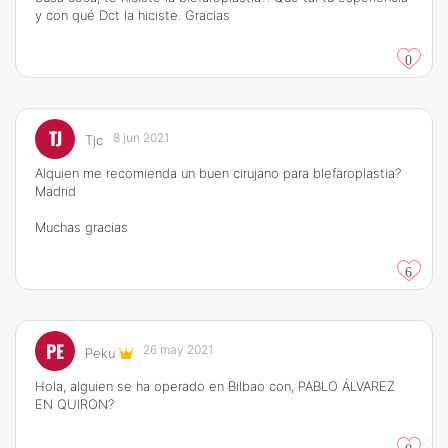
y con qué Dct la hiciste. Gracias
0
TJ
8 jun 2021
Tjc
Alquien me recomienda un buen cirujano para blefaroplastia?
Madrid
Muchas gracias
6
PE
26 may 2021
Peku
Hola, alguien se ha operado en Bilbao con, PABLO ÁLVAREZ
EN QUIRON?