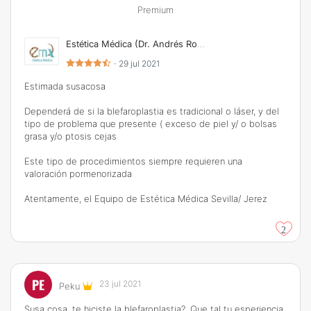
Premium
Estética Médica (Dr. Andrés Román & Dra. Xana Palomo)
·
29 jul 2021
Estimada susacosa
Dependerá de si la blefaroplastia es tradicional o láser, y del
tipo de problema que presente ( exceso de piel y/ o bolsas
grasa y/o ptosis cejas
Este tipo de procedimientos siempre requieren una
valoración pormenorizada
Atentamente, el Equipo de Estética Médica Sevilla/ Jerez
2
PE
23 jul 2021
Peku
Susa cosa, te hiciste la blefaroplastia?. Que tal tu esperiencia