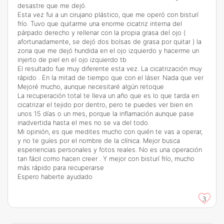
desastre que me dejó.
Esta vez fui a un cirujano plástico, que me operó con bisturí
frío. Tuvo que quitarme una enorme cicatriz interna del
párpado derecho y rellenar con la propia grasa del ojo (
afortunadamente, se dejó dos bolsas de grasa por quitar ) la
zona que me dejó hundida en el ojo izquierdo y hacerme un
injerto de piel en el ojo izquierdo tb
El resultado fue muy diferente esta vez. La cicatrización muy
rápido . En la mitad de tiempo que con el láser. Nada que ver
Mejoré mucho, aunque necesitaré algún retoque
La recuperación total te lleva un año que es lo que tarda en
cicatrizar el tejido por dentro, pero te puedes ver bien en
unos 15 días o un mes, porque la inflamación aunque pase
inadvertida hasta el mes no se va del todo.
Mi opinión, es que medites mucho con quién te vas a operar,
y no te guíes por el nombre de la clínica. Mejor busca
esperiencias personales y fotos reales. No es una operación
tan fácil como hacen creer . Y mejor con bisturí frío, mucho
más rápido para recuperarse
Espero haberte ayudado
3