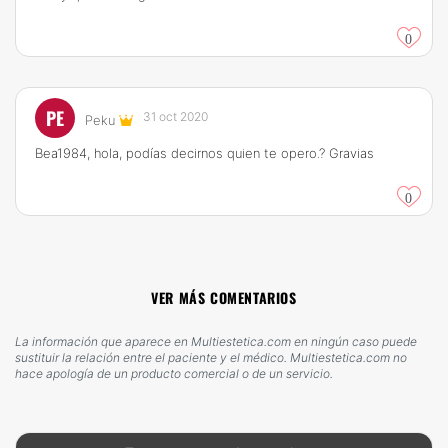
0
PE
31 oct 2020
Peku
Bea1984, hola, podías decirnos quien te opero.? Gravias
0
VER MÁS COMENTARIOS
La información que aparece en Multiestetica.com en ningún caso puede
sustituir la relación entre el paciente y el médico. Multiestetica.com no
hace apología de un producto comercial o de un servicio.