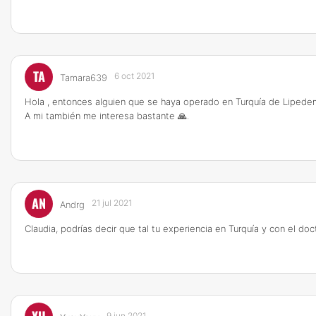
TA
6 oct 2021
Tamara639
Hola , entonces alguien que se haya operado en Turquía de Lipede
A mi también me interesa bastante 🙏.
AN
21 jul 2021
Andrg
Claudia, podrías decir que tal tu experiencia en Turquía y con el doc
9 jun 2021