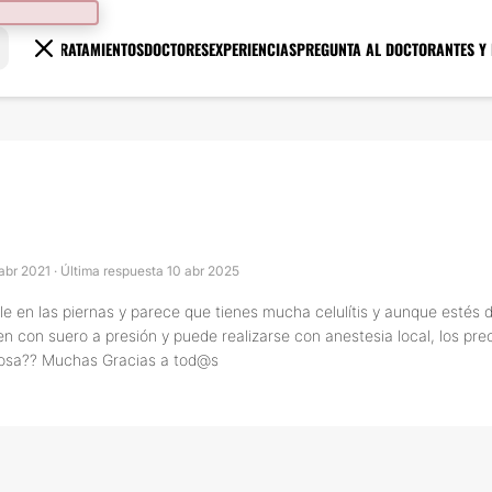
TRATAMIENTOS
DOCTORES
EXPERIENCIAS
PREGUNTA AL DOCTOR
ANTES Y
abr 2021 · Última respuesta 10 abr 2025
e en las piernas y parece que tienes mucha celulítis y aunque estés d
 con suero a presión y puede realizarse con anestesia local, los pr
ciosa?? Muchas Gracias a tod@s