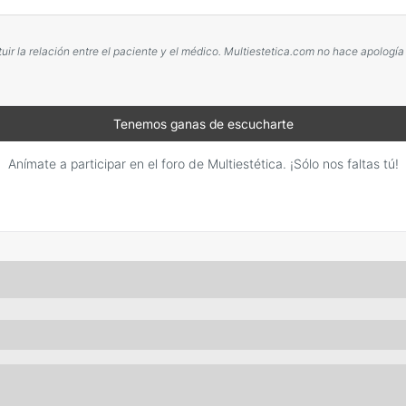
r la relación entre el paciente y el médico. Multiestetica.com no hace apología
Tenemos ganas de escucharte
Anímate a participar en el foro de Multiestética. ¡Sólo nos faltas tú!