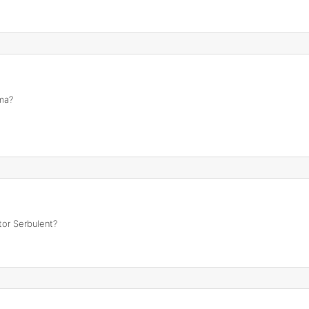
ma?
tor Serbulent?