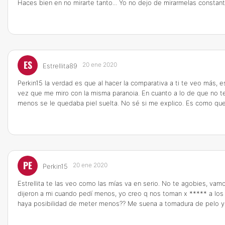
Haces bien en no mirarte tanto... Yo no dejo de mirarmelas consta
ES
20 ene 2020
Estrellita89
Perkin15 la verdad es que al hacer la comparativa a ti te veo más,
vez que me miro con la misma paranoia. En cuanto a lo de que no t
menos se le quedaba piel suelta. No sé si me explico. Es como que 
PE
20 ene 2020
Perkin15
Estrellita te las veo como las mías va en serio. No te agobies, vam
dijeron a mi cuando pedí menos, yo creo q nos toman x ***** a los
haya posibilidad de meter menos?? Me suena a tomadura de pelo y n