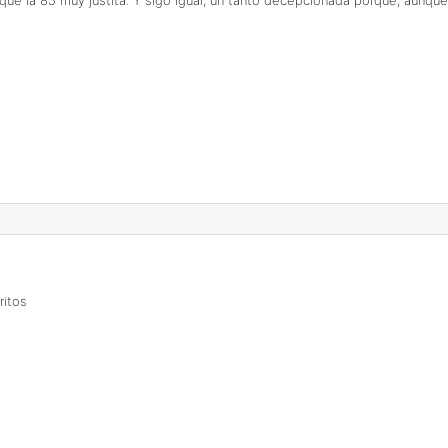
ue la 85 muy justita. Y sigo igual, un tanto decepcionada porque, aunq
ritos