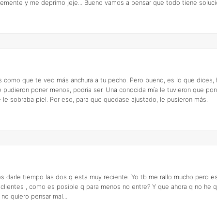
ntemente y me deprimo jeje... Bueno vamos a pensar que todo tiene soluc
 es como que te veo más anchura a tu pecho. Pero bueno, es lo que dices, 
e pudieron poner menos, podría ser. Una conocida mía le tuvieron que po
le sobraba piel. Por eso, para que quedase ajustado, le pusieron más.
os darle tiempo las dos q esta muy reciente. Yo tb me rallo mucho pero e
 clientes , como es posible q para menos no entre? Y que ahora q no he 
o quiero pensar mal...