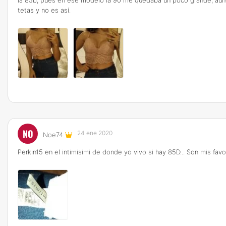
la 85b, pues en ese modelo la 90 me quedaba un poco grande, aunq
tetas y no es así.
NO
24 ene 2020
Noe74
Perkin15 en el intimisimi de donde yo vivo si hay 85D... Son mis favo