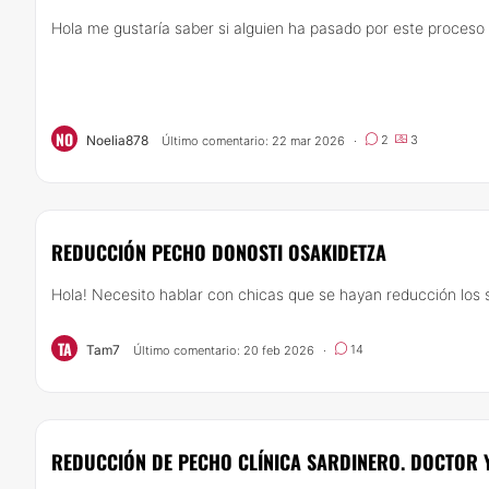
Hola me gustaría saber si alguien ha pasado por este proceso c
NO
Noelia878
2
3
Último comentario: 22 mar 2026
·
REDUCCIÓN PECHO DONOSTI OSAKIDETZA
Hola! Necesito hablar con chicas que se hayan reducción los se
TA
Tam7
14
Último comentario: 20 feb 2026
·
REDUCCIÓN DE PECHO CLÍNICA SARDINERO. DOCTOR 