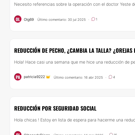
Necesito referencias sobre la operación con el doctor Yeste d
OL
Olg69
1
Último comentario: 30 jul 2025
·
REDUCCIÓN DE PECHO, ¿CAMBIA LA TALLA? ¿OREJAS
Hola! Hace casi una semana que me hice una reducción de pec
PA
patricia9222
4
Último comentario: 16 abr 2025
·
REDUCCIÓN POR SEGURIDAD SOCIAL
Hola chicas ! Estoy en lista de espera para hacerme una reducc
OI