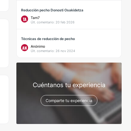
Reducción pecho Donosti Osakidetza
Tam7
TA
Últ. comentario: 20 feb 2026
Técnicas de reducción de pecho
Anónimo
AN
Últ. comentario: 26 nov 2024
Cuéntanos tu experiencia
Comparte tu experiencia