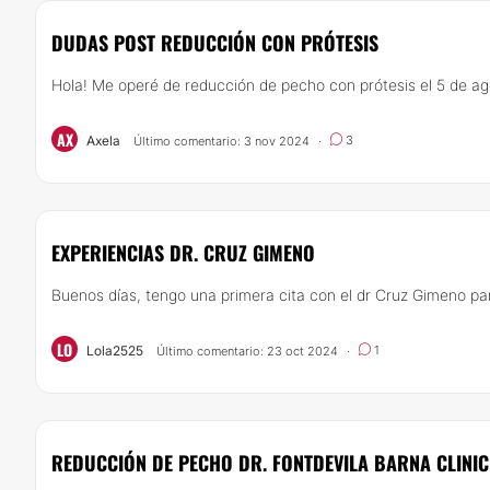
DUDAS POST REDUCCIÓN CON PRÓTESIS
Hola! Me operé de reducción de pecho con prótesis el 5 de agos
AX
Axela
3
Último comentario: 3 nov 2024
·
EXPERIENCIAS DR. CRUZ GIMENO
Buenos días, tengo una primera cita con el dr Cruz Gimeno pa
LO
Lola2525
1
Último comentario: 23 oct 2024
·
REDUCCIÓN DE PECHO DR. FONTDEVILA BARNA CLINIC