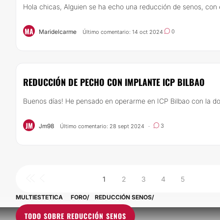
Hola chicas, Alguien se ha echo una reducción de senos, con e
MA
Maridelcarme
0
Último comentario: 14 oct 2024
REDUCCIÓN DE PECHO CON IMPLANTE ICP BILBAO
Buenos días! He pensado en operarme en ICP Bilbao con la doct
JM
Jm98
3
Último comentario: 28 sept 2024
·
1
2
3
4
5
MULTIESTETICA
FORO
REDUCCIÓN SENOS
TODO SOBRE REDUCCIÓN SENOS