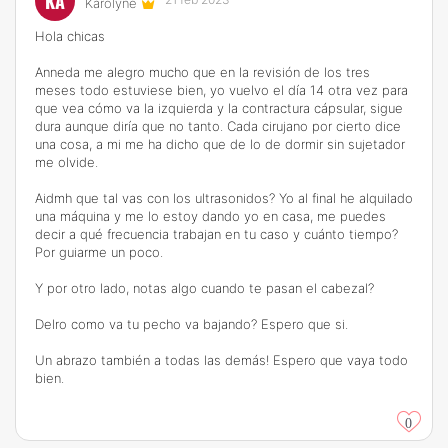
KA
Karolyne
Hola chicas
Anneda me alegro mucho que en la revisión de los tres
meses todo estuviese bien, yo vuelvo el día 14 otra vez para
que vea cómo va la izquierda y la contractura cápsular, sigue
dura aunque diría que no tanto. Cada cirujano por cierto dice
una cosa, a mi me ha dicho que de lo de dormir sin sujetador
me olvide.
Aidmh que tal vas con los ultrasonidos? Yo al final he alquilado
una máquina y me lo estoy dando yo en casa, me puedes
decir a qué frecuencia trabajan en tu caso y cuánto tiempo?
Por guiarme un poco.
Y por otro lado, notas algo cuando te pasan el cabezal?
Delro como va tu pecho va bajando? Espero que si.
Un abrazo también a todas las demás! Espero que vaya todo
bien.
0