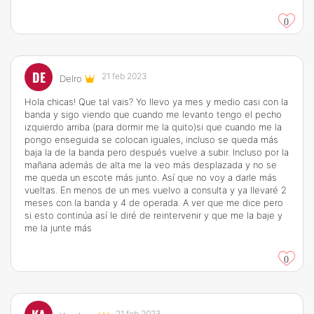
0
DE
21 feb 2023
Delro
Hola chicas! Que tal vais? Yo llevo ya mes y medio casi con la
banda y sigo viendo que cuando me levanto tengo el pecho
izquierdo arriba (para dormir me la quito)si que cuando me la
pongo enseguida se colocan iguales, incluso se queda más
baja la de la banda pero después vuelve a subir. Incluso por la
mañana además de alta me la veo más desplazada y no se
me queda un escote más junto. Así que no voy a darle más
vueltas. En menos de un mes vuelvo a consulta y ya llevaré 2
meses con la banda y 4 de operada. A ver que me dice pero
si esto continúa así le diré de reintervenir y que me la baje y
me la junte más
0
21 feb 2023