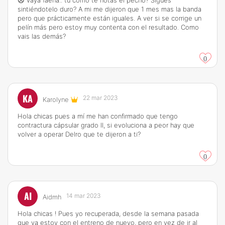
😥 vaya faena.. tú cómo te notas el pecho? Sigues
sintiéndotelo duro? A mi me dijeron que 1 mes mas la banda
pero que prácticamente están iguales. A ver si se corrige un
pelín más pero estoy muy contenta con el resultado. Como
vais las demás?
0
KA
22 mar 2023
Karolyne
Hola chicas pues a mí me han confirmado que tengo
contractura cápsular grado II, si evoluciona a peor hay que
volver a operar Delro que te dijeron a ti?
0
AI
14 mar 2023
Aidmh
Hola chicas ! Pues yo recuperada, desde la semana pasada
que ya estoy con el entreno de nuevo, pero en vez de ir al