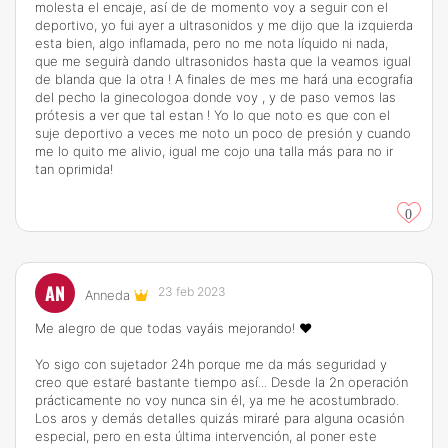
molesta el encaje, así de de momento voy a seguir con el
deportivo, yo fui ayer a ultrasonidos y me dijo que la izquierda
esta bien, algo inflamada, pero no me nota líquido ni nada,
que me seguirà dando ultrasonidos hasta que la veamos igual
de blanda que la otra ! A finales de mes me hará una ecografia
del pecho la ginecologoa donde voy , y de paso vemos las
prótesis a ver que tal estan ! Yo lo que noto es que con el
suje deportivo a veces me noto un poco de presión y cuando
me lo quito me alivio, igual me cojo una talla más para no ir
tan oprimida!
0
AN
23 feb 2023
Anneda
Me alegro de que todas vayáis mejorando! ❤️
Yo sigo con sujetador 24h porque me da más seguridad y
creo que estaré bastante tiempo así... Desde la 2n operación
prácticamente no voy nunca sin él, ya me he acostumbrado.
Los aros y demás detalles quizás miraré para alguna ocasión
especial, pero en esta última intervención, al poner este