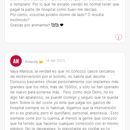
o temprano. Por lo que he estado viendo es normal tener que
pagar la parte de hospital como buen me decíais.
Por cierto, vosotras podéis dormir de lado? O resulta
incómodo?
Gracias por animarme!! 🥰🥰 ❤️
1
AN
14 abr 2023
Anneda
Vaya Mansus, la verdad es que no conozco casos cercanos
de reintervención por el bolsillo, no sabría qué decirte.
Conozco bastantes chicas personalmente con implantes más
grandes que los míos, más de 1500cc, y sólo se han operado
de nuevo para ponerse más... Pero como dice Delro, no es
algo tan aparatoso, se puede corregir y seguro que te queda
bien. Sobre lo del coste yo diría que pagar los gastos de
hospital siempre es lo habitual, digamos que la intervención
en si es gratuita, pero el quirófano, personal, anestesia... Esto
siempre corre por tu cuenta, al menos la gente que conozco
que ha tenido que hacerse cualquier corrección con el mismo
médico. No te desanimes, lo importante es confiar en tu