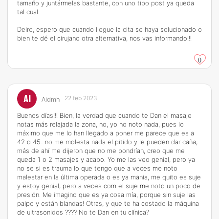
tamaño y juntármelas bastante, con uno tipo post ya queda
tal cual.
Delro, espero que cuando llegue la cita se haya solucionado o
bien te dé el cirujano otra alternativa, nos vas informando!!!
0
AI
22 feb 2023
Aidmh
Buenos días!!! Bien, la verdad que cuando te Dan el masaje
notas más relajada la zona, no, yo no noto nada, pues lo
máximo que me lo han llegado a poner me parece que es a
42 o 45...no me molesta nada el pitido y le pueden dar caña,
más de ahí me dijeron que no me pondrían, creo que me
queda 1 o 2 masajes y acabo. Yo me las veo genial, pero ya
no se si es trauma lo que tengo que a veces me noto
malestar en la última operada o es ya manía, me quito es suje
y estoy genial, pero a veces com el suje me noto un poco de
presión. Me imagino que es ya cosa mía, porque sin suje las
palpo y están blandas! Otras, y que te ha costado la máquina
de ultrasonidos ???? No te Dan en tu clínica?