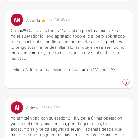
AN
13 mar 2023
Anneda
Chicas!!! Cómo vais todas? Ya casi en puesta a punto ? ☺️
Yo el sujetador lo llevo apretado todo el día, pero sobretodo
que aguante bien, prefiero que me apriete algo. El pecho ya
lo tengo totalmente desinflamafo, así que en ese sentido no
creo que cambie ya de forma, está junto y subido. El resto
hidratat.
Delro u Aidmh, como lleváis la recuperación? Mejoras???
0
AI
24 feb 2023
Aidmh
Yo también sifó con sujetador 24 h y de la última operación
ya hace el més y una semana, pero lo que dices, te
acostumbras y te da seguridad llevar-li, además desde que
me opere que tengo como más sensibles los pezones y me