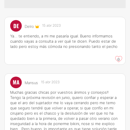
DE
15 abr 2023
Delro
Ya… te entiendo, a mi me pasaría igual. Bueno informamos
cuando vayas a consulta a ver qué te dicen. Puedo estar de
lado pero estoy más cómoda no presionando tanto el pecho
0
MA
15 abr 2023
Mansus
Muchas gracias chicas por vuestros ánimos y consejos!!
Tengo la próxima revisión en junio, quiero confiar y esperar a
que el aro del sujetador me lo vaya cerrando pero me temo
que seguro tendré que volver a operar, si que confío en mi
cirujano pero es el chasco y la desilusión de ver que no ha
quedado bien a la primera, de volver a pasar otro verano con
inseguridad a la hora de ponerme bikini, nose si me explico
bien... Pero bueno, lo importante es que tiene solución tarde