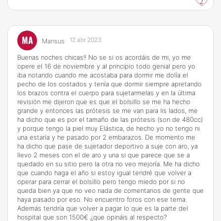
2
MA
12 abr 2023
Mansus
Buenas noches chicas!! No se si os acordáis de mi, yo me
opere el 16 de noviembre y al principio todo genial pero yo
iba notando cuando me acostaba para dormir me dolía el
pecho de los costados y tenía que dormir siempre apretando
los brazos contra el cuerpo para sujetarmelas y en la última
revisión me dijeron que es que el bolsillo se me ha hecho
grande y entonces las prótesis se me van para lis lados, me
ha dicho que es por el tamaño de las prótesis (son de 480cc)
y porque tengo la piel muy Elástica, de hecho yo no tengo ni
una estaría y he pasado por 2 embarazos. De momento me
ha dicho que pase de sujetador deportivo a suje con aro, ya
llevo 2 meses con el de aro y una si que parece que se a
quedado en su sitio pero la otra no veo mejoría. Me ha dicho
que cuando haga el año si estoy igual tendré que volver a
operar para cerrar el bolsillo pero tengo miedo por si no
queda bien ya que no veo nada de comentarios de gente que
haya pasado por eso. No encuentro foros con ese tema.
Además tendría que volver a pagar lo que es la parte del
hospital que son 1500€ ¿que opináis al respecto?