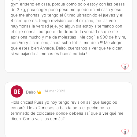
gym entreno en casa, porque como solo estoy con las pesas
de 3 kg, para coger poco peso me quedo en mi casa y eso
que me ahorras, yo tengo el último ultrasonido el jueves y el
4 creo que es, tengo revisión con el cirujano, me las veo
muymonas la verdad jeje, yo algun dia estoy alternando con
el suje normal, porque el de deporte la verdad es que me
aprisiona mucho y me da molestias ! Me cogí la 90C de h y m,
con Aro y sin relleno, ahora subo foti si me deja !!! Me alegro
que estes bien Anneda, Delro, cuentanos a ver que te dicen,
si va bajando al menos es buena noticia !
0
DE
14 mar 2023
Delro
Hola chicas! Pues yo hoy tengo revisión así que luego os
contaré. Llevo 2 meses la banda pero el pecho no ha
terminado de colocarse donde debería así que a ver qué me
dicen. Como vais las demás?
0