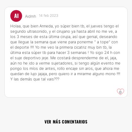
AI
14 feb 2023
Aidmh
Holaa, que bien Anneda, yo súper bien tb, el jueves tengo el
segundo ultrasonido, y el cirujano ya hasta abril no me ve, a
los 3 meses de esta última cirujia, así que genial, deseando
que llegue la semana que viene para ponerme " a tope" con
el deporte !!!! Yo me veo la primera cicatriz muy bin tb, la
última esta súper tb para hacer 3 semanas ! Yo sigo 24 h con
el suje deportivo jeje. Me costará desprenderme de el, jaja,
aún no he ido a verme sujetadores, si tengo algún evento me
pongo los míos de antes, rollo encaje sin aros, que ahora me
quedan de lujo jajaja, pero quiero ir a mirarme alguno mono !!!!
Y las demás que tal vais???
0
VER MÁS COMENTARIOS