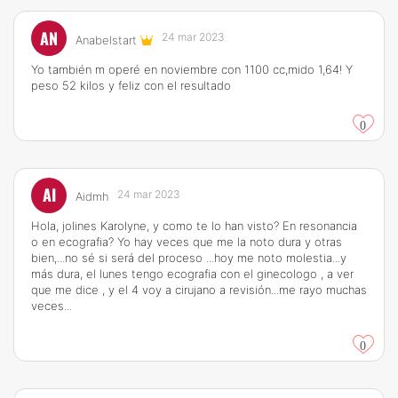
AN
24 mar 2023
Anabelstart
Yo también m operé en noviembre con 1100 cc,mido 1,64! Y
peso 52 kilos y feliz con el resultado
0
AI
24 mar 2023
Aidmh
Hola, jolines Karolyne, y como te lo han visto? En resonancia
o en ecografia? Yo hay veces que me la noto dura y otras
bien,...no sé si será del proceso ...hoy me noto molestia...y
más dura, el lunes tengo ecografia con el ginecologo , a ver
que me dice , y el 4 voy a cirujano a revisión...me rayo muchas
veces...
0