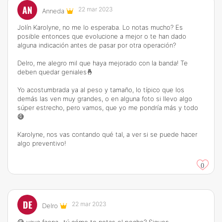
AN
22 mar 2023
Anneda
Jolín Karolyne, no me lo esperaba. Lo notas mucho? Es
posible entonces que evolucione a mejor o te han dado
alguna indicación antes de pasar por otra operación?
Delro, me alegro mil que haya mejorado con la banda! Te
deben quedar geniales🤞
Yo acostumbrada ya al peso y tamaño, lo típico que los
demás las ven muy grandes, o en alguna foto si llevo algo
súper estrecho, pero vamos, que yo me pondría más y todo
😅
Karolyne, nos vas contando qué tal, a ver si se puede hacer
algo preventivo!
0
DE
22 mar 2023
Delro