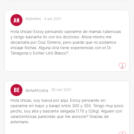
AN
Anónimo
4 abr 2021
Hola chicas! Estoy pensando operarme de mamas tuberosas
y tengo bastante lío con los doctores. Ahora mismo me
decantaría por Cruz Gimeno, pero puede que no podamos
encajar fechas. Alguna otra tiene experiencias con el Dr.
Tarragona o Esther Lliró Blasco?
2
BE
28 mar 2021
BellaAfrodita
Hola chicas, soy nueva por aquí. Estoy pensando en
operarme en mayo y barajó entre 300 y 350. Tengo muy poco
pecho, soy alta y bastante delgada (1.70 y 52kg). Alguien con
características parecidas que me asesore? Gracias de
antemano.