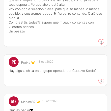
que en cualquier otro caso buenas, y nada, como ya sabéis
toca esperar... Porque ahora está alta.
Voy con doble sujeción fuerte, para que se menée lo menos
posible, y cruzaremos dedos 🤞. Ya os iré contando. Ojalá que
bien ☺️
Cómo estáis todas?? Espero que muuuuy contentas con
vuestros pechos.
Un besazo
3
PE
13 oct 2020
Perika
Hay alguna chica en el grupo operada por Gustavo Sordo?
2
ME
10 oct 2020
Menina87
Gracias perika❤️