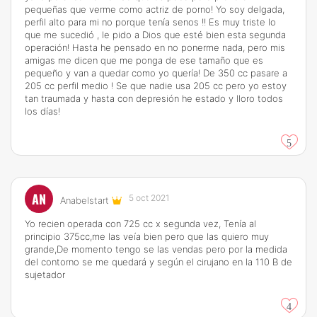
pequeñas que verme como actriz de porno! Yo soy delgada,
perfil alto para mi no porque tenía senos !! Es muy triste lo
que me sucedió , le pido a Dios que esté bien esta segunda
operación! Hasta he pensado en no ponerme nada, pero mis
amigas me dicen que me ponga de ese tamaño que es
pequeño y van a quedar como yo quería! De 350 cc pasare a
205 cc perfil medio ! Se que nadie usa 205 cc pero yo estoy
tan traumada y hasta con depresión he estado y lloro todos
los días!
5
AN
5 oct 2021
Anabelstart
Yo recien operada con 725 cc x segunda vez, Tenía al
principio 375cc,me las veía bien pero que las quiero muy
grande,De momento tengo se las vendas pero por la medida
del contorno se me quedará y según el cirujano en la 110 B de
sujetador
4