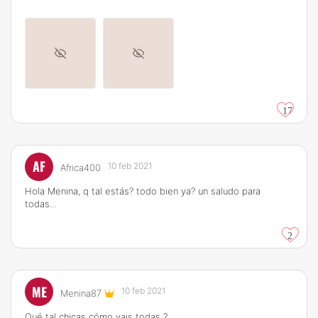
17
AF
10 feb 2021
Africa400
Hola Menina, q tal estás? todo bien ya? un saludo para
todas...
2
ME
10 feb 2021
Menina87
Qué tal chicas cómo vais todas ?