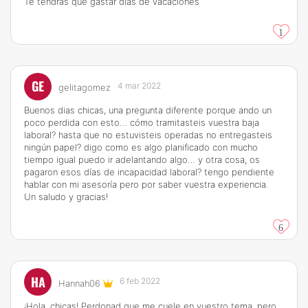
Te tendrás que gastar dias de vacaciones
1
GE
4 mar 2022
gelitagomez
Buenos dias chicas, una pregunta diferente porque ando un
poco perdida con esto… cómo tramitasteis vuestra baja
laboral? hasta que no estuvisteis operadas no entregasteis
ningún papel? digo como es algo planificado con mucho
tiempo igual puedo ir adelantando algo… y otra cosa, os
pagaron esos días de incapacidad laboral? tengo pendiente
hablar con mi asesoría pero por saber vuestra experiencia.
Un saludo y gracias!
6
HA
6 feb 2022
Hannah06
¡Hola, chicas! Perdonad que me cuele en vuestro tema, pero