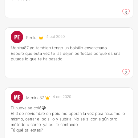
3
PE
4 oct 2020
Perika
Menina87 yo tambien tengo un bolsillo ensanchado.
Espero que esta vez te las dejen perfectas porque es una
putada lo que te ha pasado
2
ME
4 oct 2020
Menina87
El nueva se coló😬
El 6 de noviembre en ppio me operan la vez para hacerme lo
mismo, cerrar el bolsillo y subirla. No sé si con algún otro
método o cómo. ya os iré contando...
Tú qué tal estás?