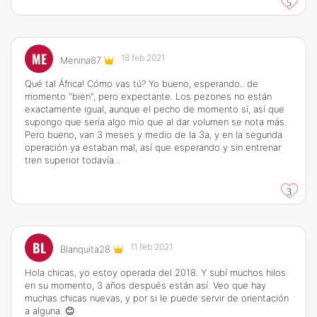
5
ME
18 feb 2021
Menina87
Qué tal África! Cómo vas tú? Yo bueno, esperando.. de
momento "bien", pero expectante. Los pezones no están
exactamente igual, aunque el pecho de momento sí, así que
supongo que sería algo mío que al dar volumen se nota más.
Pero bueno, van 3 meses y medio de la 3a, y en la segunda
operación ya estaban mal, así que esperando y sin entrenar
tren superior todavía...
3
BL
11 feb 2021
Blanquita28
Hola chicas, yo estoy operada del 2018. Y subí muchos hilos
en su momento, 3 años después están así. Veo que hay
muchas chicas nuevas, y por si le puede servir de orientación
a alguna. 😊