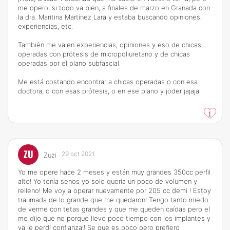
me opero, si todo va bien, a finales de marzo en Granada con
la dra. Maritina Martínez Lara y estaba buscando opiniones,
experiencias, etc.
También me valen experiencias, opiniones y eso de chicas
operadas con prótesis de micropoliuretano y de chicas
operadas por el plano subfascial.
Me está costando encontrar a chicas operadas o con esa
doctora, o con esas prótesis, o en ese plano y joder jajaja.
1
ZU
29 oct 2021
Zuzi
Yo me opere hace 2 meses y están muy grandes 350cc perfil
alto! Yo tenía senos yo solo quería un poco de volumen y
relleno! Me voy a operar nuevamente por 205 cc demi ! Estoy
traumada de lo grande que me quedaron! Tengo tanto miedo
de verme con tetas grandes y que me queden caídas pero el
me dijo que no porque llevo poco tiempo con los implantes y
ya le perdí confianza!! Se que es poco pero prefiero