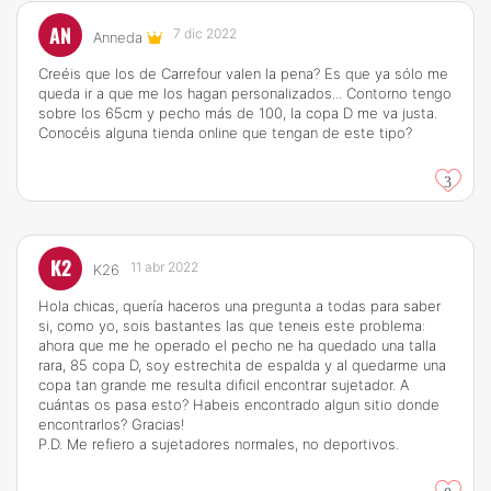
AN
7 dic 2022
Anneda
Creéis que los de Carrefour valen la pena? Es que ya sólo me
queda ir a que me los hagan personalizados... Contorno tengo
sobre los 65cm y pecho más de 100, la copa D me va justa.
Conocéis alguna tienda online que tengan de este tipo?
3
K2
11 abr 2022
K26
Hola chicas, quería haceros una pregunta a todas para saber
si, como yo, sois bastantes las que teneis este problema:
ahora que me he operado el pecho ne ha quedado una talla
rara, 85 copa D, soy estrechita de espalda y al quedarme una
copa tan grande me resulta dificil encontrar sujetador. A
cuántas os pasa esto? Habeis encontrado algun sitio donde
encontrarlos? Gracias!
P.D. Me refiero a sujetadores normales, no deportivos.