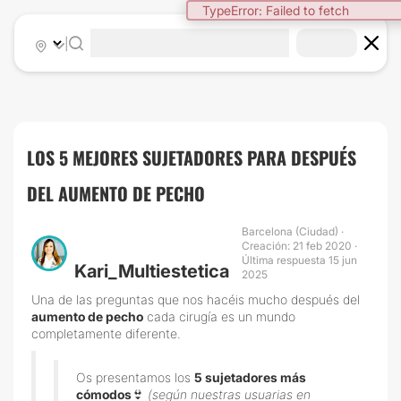
TypeError: Failed to fetch
|
LOS 5 MEJORES SUJETADORES PARA DESPUÉS
DEL AUMENTO DE PECHO
Barcelona (Ciudad) ·
Creación: 21 feb 2020 ·
Última respuesta 15 jun
Kari_Multiestetica
2025
Una de las preguntas que nos hacéis mucho después del
aumento de pecho
cada cirugía es un mundo
completamente diferente.
Os presentamos los
5 sujetadores más
cómodos
👙
(según nuestras usuarias en