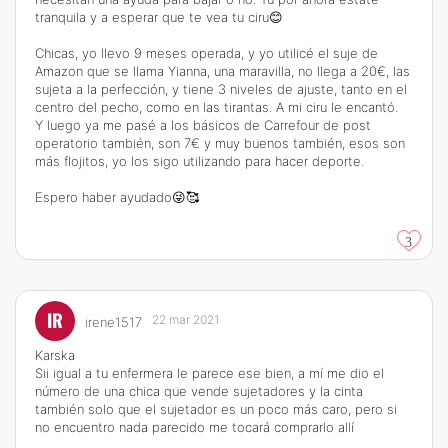
tranquila y a esperar que te vea tu ciru😊
Chicas, yo llevo 9 meses operada, y yo utilicé el suje de
Amazon que se llama Yianna, una maravilla, no llega a 20€, las
sujeta a la perfección, y tiene 3 niveles de ajuste, tanto en el
centro del pecho, como en las tirantas. A mi ciru le encantó.
Y luego ya me pasé a los básicos de Carrefour de post
operatorio también, son 7€ y muy buenos también, esos son
más flojitos, yo los sigo utilizando para hacer deporte.
Espero haber ayudado😜🥰
3
IR
22 mar 2021
irene1517
Karska
Sii igual a tu enfermera le parece ese bien, a mí me dio el
número de una chica que vende sujetadores y la cinta
también solo que el sujetador es un poco más caro, pero si
no encuentro nada parecido me tocará comprarlo allí