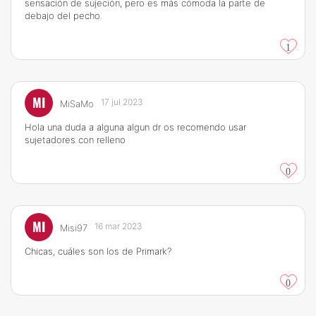
sensación de sujeción, pero es más cómoda la parte de
debajo del pecho.
1
MI
17 jul 2023
MiSaMo
Hola una duda a alguna algun dr os recomendo usar
sujetadores con relleno
0
MI
16 mar 2023
Misi97
Chicas, cuáles son los de Primark?
0