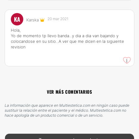
KA
20 mar 2021
Karska
Hola,
Yo de momento tp llevo banda...y dia a dia van bajando y
colocandose en su sitio...A ver que me dicen en la siguiente
revision
1
VER MÁS COMENTARIOS
La información que aparece en Multiestetica.com en ningún caso puede
sustituir la relación entre el paciente y el médico. Multiestetica.com no
hace apología de un producto comercial o de un servicio.