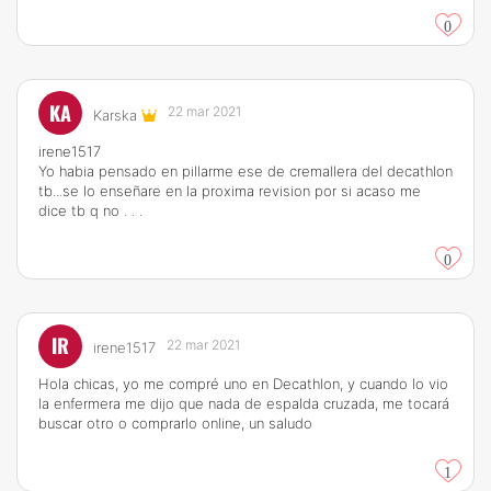
0
KA
22 mar 2021
Karska
irene1517
Yo habia pensado en pillarme ese de cremallera del decathlon
tb...se lo enseñare en la proxima revision por si acaso me
dice tb q no . . .
0
IR
22 mar 2021
irene1517
Hola chicas, yo me compré uno en Decathlon, y cuando lo vio
la enfermera me dijo que nada de espalda cruzada, me tocará
buscar otro o comprarlo online, un saludo
1