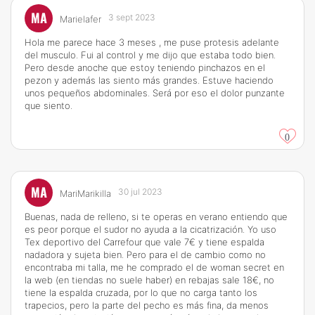
MA
3 sept 2023
Marielafer
Hola me parece hace 3 meses , me puse protesis adelante
del musculo. Fui al control y me dijo que estaba todo bien.
Pero desde anoche que estoy teniendo pinchazos en el
pezon y además las siento más grandes. Estuve haciendo
unos pequeños abdominales. Será por eso el dolor punzante
que siento.
0
MA
30 jul 2023
MariMarikilla
Buenas, nada de relleno, si te operas en verano entiendo que
es peor porque el sudor no ayuda a la cicatrización. Yo uso
Tex deportivo del Carrefour que vale 7€ y tiene espalda
nadadora y sujeta bien. Pero para el de cambio como no
encontraba mi talla, me he comprado el de woman secret en
la web (en tiendas no suele haber) en rebajas sale 18€, no
tiene la espalda cruzada, por lo que no carga tanto los
trapecios, pero la parte del pecho es más fina, da menos