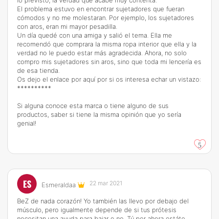
lo previsto, la verdad que acabé muy contenta.
El problema estuvo en encontrar sujetadores que fueran
cómodos y no me molestaran. Por ejemplo, los sujetadores
con aros, eran mi mayor pesadilla.
Un día quedé con una amiga y salió el tema. Ella me
recomendó que comprara la misma ropa interior que ella y la
verdad no le puedo estar más agradecida. Ahora, no solo
compro mis sujetadores sin aros, sino que toda mi lencería es
de esa tienda.
Os dejo el enlace por aquí por si os interesa echar un vistazo:
**********
Si alguna conoce esta marca o tiene alguno de sus
productos, saber si tiene la misma opinión que yo sería
genial!
5
ES
22 mar 2021
Esmeraldaa
BeZ de nada corazón! Yo también las llevo por debajo del
músculo, pero igualmente depende de si tus prótesis
necesitan una ayuda para bajar o no. Tú por ahora estáte