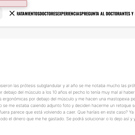
TRATAMIENTOS
DOCTORES
EXPERIENCIAS
PREGUNTA AL DOCTOR
ANTES Y
sieron las prótesis subglandular y al año se me notaba mucho las próte
or debajo del músculo a los 10 años el pecho lo tenía muy mal al habe
sis ergonómicas por debajo del músculo y me hacen una mastopexia pe
ho se me estaba caiendo adjunto foto y deciden hacerme un retoque s
 fuera parece que está volviendo a caer. Que haríais en este caso? Y
do el dinero que me he gastado. Se podrá solucionar o lo dejo así y 