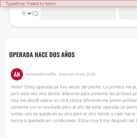
TypeError: Failed to fetch
|
OPERADA HACE DOS AÑOS
AN
Anónimo
Elche/Elx · Creación: 9 nov 2025
Hola!!! Estoy operada ya tres veces del pecho. La primera me pu
pero esta vez otro doctor diferente para ponerme las prótesis p
rota me decidí operar en otra clínica diferente me ponen próte
contenta con el resultado pero al año de estar operada un pec
tumbo uno se queda en su sitio pero el otro tiende a caer hacia
nunca a quedado en condiciones. Estoy muy triste después del to