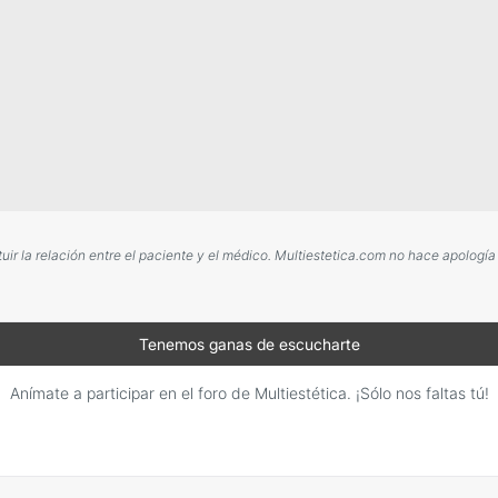
r la relación entre el paciente y el médico. Multiestetica.com no hace apología
Tenemos ganas de escucharte
Anímate a participar en el foro de Multiestética. ¡Sólo nos faltas tú!