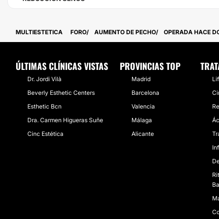
MULTIESTETICA
FORO
AUMENTO DE PECHO
OPERADA HACE D
ÚLTIMAS CLÍNICAS VISTAS
PROVINCIAS TOP
TRAT
Dr. Jordi Vilà
Madrid
Li
Beverly Esthetic Centers
Barcelona
Ci
Esthetic Bcn
Valencia
Re
Dra. Carmen Higueras Suñe
Málaga
Ác
Cinc Estética
Alicante
Tr
In
De
Ri
Ba
Ma
Co