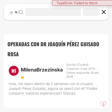
TypeError: Failed to fetch
|
OPERADAS CON DR JOAQUÍN PÉREZ GUISADO
ROSA
Sevilla (Ciudad) ·
MilenaBrzezinska
Creación: 9 abr 2019 ·
MI
Última respuesta 16 abr
2019
Hola, me opero dentro de 2 semanas con el cirujano
Joaquín Pérez Guisado, alguna se operó con él? Podéis
compartir vuestras experiencias? Gracias.
3