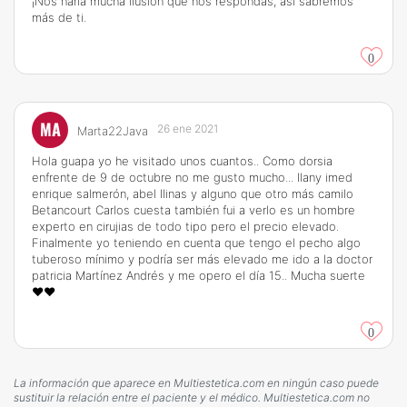
¡Nos haría mucha ilusión que nos respondas, así sabremos
más de ti.
0
MA
26 ene 2021
Marta22Java
Hola guapa yo he visitado unos cuantos.. Como dorsia
enfrente de 9 de octubre no me gusto mucho... Ilany imed
enrique salmerón, abel llinas y alguno que otro más camilo
Betancourt Carlos cuesta también fui a verlo es un hombre
experto en cirujias de todo tipo pero el precio elevado.
Finalmente yo teniendo en cuenta que tengo el pecho algo
tuberoso mínimo y podría ser más elevado me ido a la doctor
patricia Martínez Andrés y me opero el día 15.. Mucha suerte
❤️❤️
0
La información que aparece en Multiestetica.com en ningún caso puede
sustituir la relación entre el paciente y el médico. Multiestetica.com no