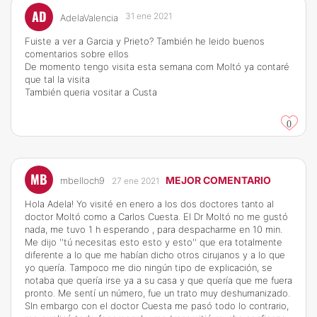
AD
31 ene 2021
AdelaValencia
Fuiste a ver a Garcia y Prieto? También he leido buenos
comentarios sobre ellos
De momento tengo visita esta semana com Moltó ya contaré
que tal la visita
También queria vositar a Custa
0
MB
MEJOR COMENTARIO
mbelloch9
27 ene 2021
Hola Adela! Yo visité en enero a los dos doctores tanto al
doctor Moltó como a Carlos Cuesta. El Dr Moltó no me gustó
nada, me tuvo 1 h esperando , para despacharme en 10 min.
Me dijo ''tú necesitas esto esto y esto'' que era totalmente
diferente a lo que me habían dicho otros cirujanos y a lo que
yo quería. Tampoco me dio ningún tipo de explicación, se
notaba que quería irse ya a su casa y que quería que me fuera
pronto. Me sentí un número, fue un trato muy deshumanizado.
SIn embargo con el doctor Cuesta me pasó todo lo contrario,