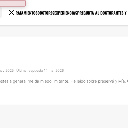
TRATAMIENTOS
DOCTORES
EXPERIENCIAS
PREGUNTA AL DOCTOR
ANTES Y
may 2025 · Última respuesta 14 mar 2026
stesia general me da miedo limitante. He leído sobre preservé y Mía. 