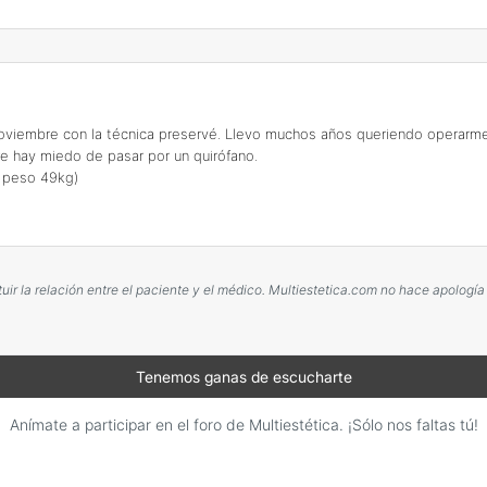
 noviembre con la técnica preservé. Llevo muchos años queriendo operarme
e hay miedo de pasar por un quirófano.
 peso 49kg)
r la relación entre el paciente y el médico. Multiestetica.com no hace apología
Tenemos ganas de escucharte
Anímate a participar en el foro de Multiestética. ¡Sólo nos faltas tú!