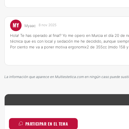
MY
8 nov 2025
Myaac
Hola! Te has operado al final? Yo me opero en Murcia el día 20 de
técnica que es con local y sedación me he decidido, aunque siempr
Por ciento me va a poner motiva ergonomix2 de 355cc (mido 158 y
La información que aparece en Multiestetica.com en ningún caso puede sustitui
PARTICIPAR EN EL TEMA