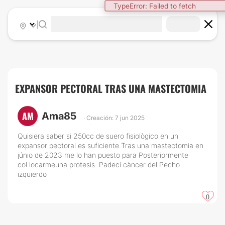
TypeError: Failed to fetch
|
EXPANSOR PECTORAL TRAS UNA MASTECTOMIA
AM
Ama85
· Creación: 7 jun 2025
Quisiera saber si 250cc de suero fisiològico en un
expansor pectoral es suficiente.Tras una mastectomia en
júnio de 2023 me lo han puesto para Posteriormente
col·locarmeuna protesis .Padecí càncer del Pecho
izquierdo
0