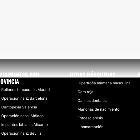
ATAMIENTOS POR
OTRAS BÚSQUEDAS
OVINCIA
Hipertrofia mamaria masculina
Rellenos temporales Madrid
Cara roja
Operación nariz Barcelona
Carillas dentales
Cantopexia Valencia
Manchas de nacimiento
Operación nasal Málaga
Fotoesclerosis
Implantes labiales Alicante
Lipomarcación
Operación nariz Sevilla