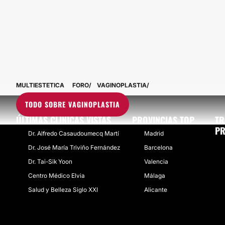
MULTIESTETICA
FORO
VAGINOPLASTIA
TODO SOBRE VAGINOPLASTIA
ÚLTIMAS CLÍNICAS VISTAS
PROVINCIAS TOP
TR
PR
Dr. Alfredo Casaudoumecq Martí
Madrid
Dr. José María Triviño Fernández
Barcelona
Dr. Tai-Sik Yoon
Valencia
Centro Médico Elvia
Málaga
Salud y Belleza Siglo XXI
Alicante