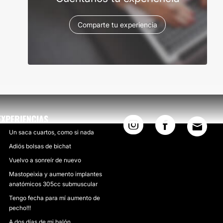
Comparte tu experiencia
EXPERIENCIAS
Un saca cuartos, como si nada
Adiós bolsas de bichat
Vuelvo a sonreír de nuevo
Mastopeixia y aumento implantes
anatómicos 305cc submuscular
Tengo fecha para mí aumento de
pecho!!!
A dos días de mi balón