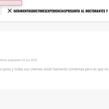
TRATAMIENTOS
DOCTORES
EXPERIENCIAS
PREGUNTA AL DOCTOR
ANTES Y
Última respuesta 22 jun 2021
 pone y todas sus clientas están bastante contentas pero es que no ha