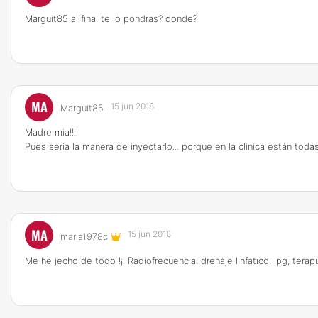
Marguit85 al final te lo pondras? donde?
MA
15 jun 2018
Marguit85
Madre mia!!!
Pues sería la manera de inyectarlo... porque en la clinica están toda
MA
15 jun 2018
maria1978c
Me he jecho de todo !¡! Radiofrecuencia, drenaje linfatico, lpg, terap