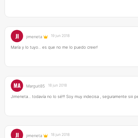
JI
19 jun 2018
jimeneta
María y lo tuyo... es que no me lo puedo creer!
MA
18 jun 2018
Marguit85
Jimeneta... todavía no lo sé!!! Soy muy indecisa , seguramente siii 
JI
18 jun 2018
jimeneta