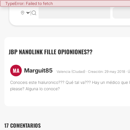
TypeError: Failed to fetch
|
JBP NANOLINK FILLE OPIONIONES??
MA
Marguit85
Valencia (Ciudad) · Creación: 29 may 2018 · 
Conoceis este hialuronico??? Qué tal va??? Hay un médico que lo
please? Alguna lo conoce?
17 COMENTARIOS