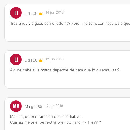
LI
14 jun 2018
Lidia00
Tres años y sigues con el edema? Pero... no te hacen nada para q
LI
12 jun 2018
Lidia00
Alguna sabe si la marca depende de para qué lo quieras usar?
MA
12 jun 2018
Marguit85
Malu64, de ese también escuché hablar...
Cuál es mejor el perfectha o el jbp nanolink fille????