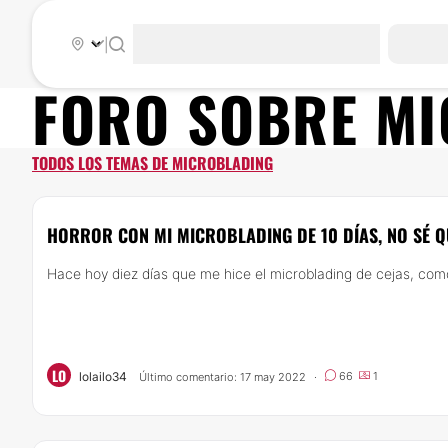
|
FORO SOBRE
MI
TODOS LOS TEMAS DE MICROBLADING
HORROR CON MI MICROBLADING DE 10 DÍAS, NO SÉ 
Hace hoy diez días que me hice el microblading de cejas, como 
LO
lolailo34
66
1
Último comentario: 17 may 2022
·