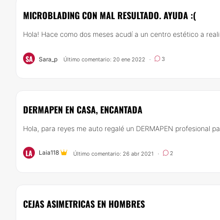
MICROBLADING CON MAL RESULTADO. AYUDA :(
Hola! Hace como dos meses acudí a un centro estético a reali
SA
Sara_p
3
Último comentario: 20 ene 2022
·
DERMAPEN EN CASA, ENCANTADA
Hola, para reyes me auto regalé un DERMAPEN profesional pa
LA
Laia118
2
Último comentario: 26 abr 2021
·
CEJAS ASIMETRICAS EN HOMBRES