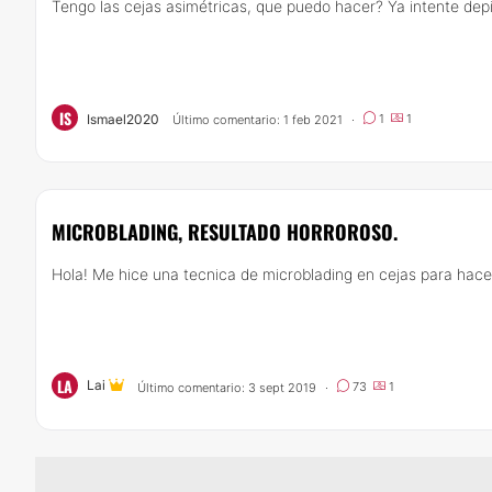
Tengo las cejas asimétricas, que puedo hacer? Ya intente depi
IS
Ismael2020
1
1
Último comentario: 1 feb 2021
·
MICROBLADING, RESULTADO HORROROSO.
Hola! Me hice una tecnica de microblading en cejas para hace
LA
Lai
73
1
Último comentario: 3 sept 2019
·