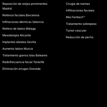
Reposición de orejas prominentes
Cirugía de mamas
Madrid
Infiltraciones faciales
Rellenos faciales Barcelona
Mia Femtech™
Infilraciones dérmicas Valencia
Tratamiento sobrepeso
Relleno de labios Málaga
Tumor vascular
Mesoterapia Alicante
Reducción de pecho
Implantes labiales Sevilla
Aumento labios Murcia
Tratamiento granos Islas Baleares
Radiofrecuencia facial Tenerife
Eliminación arrugas Granada