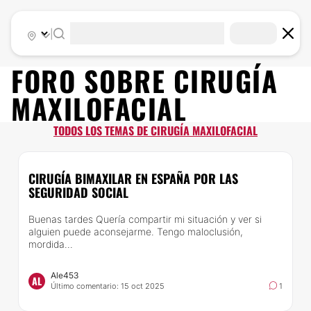
|
FORO SOBRE
CIRUGÍA
MAXILOFACIAL
TODOS LOS TEMAS DE CIRUGÍA MAXILOFACIAL
CIRUGÍA BIMAXILAR EN ESPAÑA POR LAS
SEGURIDAD SOCIAL
Buenas tardes Quería compartir mi situación y ver si
alguien puede aconsejarme. Tengo maloclusión,
mordida...
Ale453
AL
Último comentario: 15 oct 2025
1