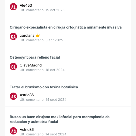
Ale453
AL
Últ. comentario: 15 oct 2025
Cirugano expecialista en cirugía ortognática mínamente invasiva
carolana
CA
Últ. comentario: 3 abr 2025
Osteosynt para relleno facial
ClaveMadrid
CL
Últ. comentario: 16 oct 2024
Tratar el bruxismo con toxina botulínica
Astrid86
AS
Últ. comentario: 14 sept 2024
Busco un buen cirujano maxilofacial para mentoplastia de
reducción y asimetría facial
Astrid86
AS
Últ. comentario: 14 sept 2024