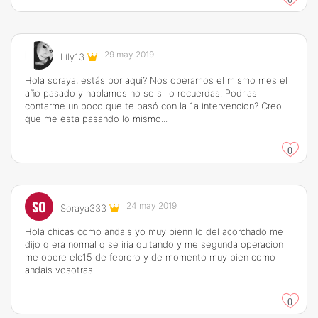
29 may 2019
Lily13
Hola soraya, estás por aqui? Nos operamos el mismo mes el
año pasado y hablamos no se si lo recuerdas. Podrias
contarme un poco que te pasó con la 1a intervencion? Creo
que me esta pasando lo mismo...
0
SO
24 may 2019
Soraya333
Hola chicas como andais yo muy bienn lo del acorchado me
dijo q era normal q se iria quitando y me segunda operacion
me opere elc15 de febrero y de momento muy bien como
andais vosotras.
0