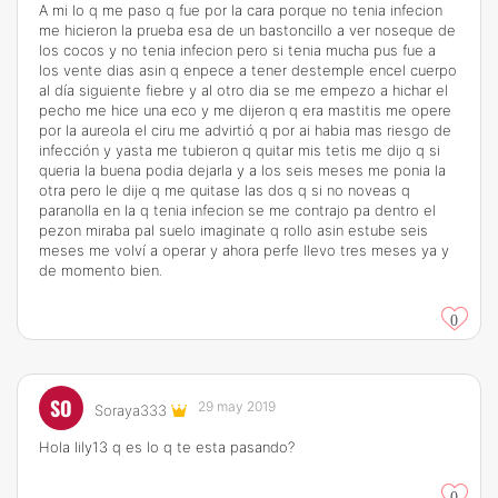
A mi lo q me paso q fue por la cara porque no tenia infecion
me hicieron la prueba esa de un bastoncillo a ver noseque de
los cocos y no tenia infecion pero si tenia mucha pus fue a
los vente dias asin q enpece a tener destemple encel cuerpo
al día siguiente fiebre y al otro dia se me empezo a hichar el
pecho me hice una eco y me dijeron q era mastitis me opere
por la aureola el ciru me advirtió q por ai habia mas riesgo de
infección y yasta me tubieron q quitar mis tetis me dijo q si
queria la buena podia dejarla y a los seis meses me ponia la
otra pero le dije q me quitase las dos q si no noveas q
paranolla en la q tenia infecion se me contrajo pa dentro el
pezon miraba pal suelo imaginate q rollo asin estube seis
meses me volví a operar y ahora perfe llevo tres meses ya y
de momento bien.
0
SO
29 may 2019
Soraya333
Hola lily13 q es lo q te esta pasando?
0