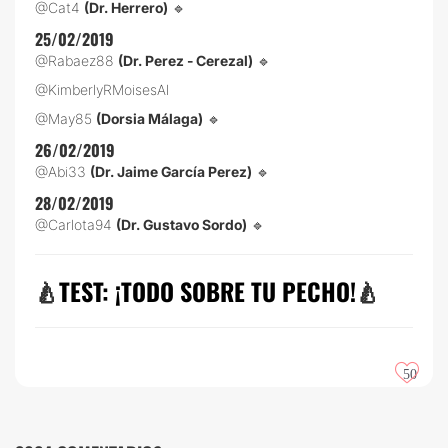
@Cat4
(Dr. Herrero)
🔹
25/02/2019
@Rabaez88
(Dr. Perez - Cerezal)
🔹
@KimberlyRMoisesAl
@May85
(Dorsia Málaga)
🔹
26/02/2019
@Abi33
(Dr. Jaime García Perez)
🔹
28/02/2019
@Carlota94
(Dr. Gustavo Sordo)
🔹
🍐
TEST: ¡TODO SOBRE TU PECHO!
🍐
50