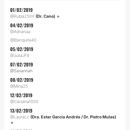
01/02/2019
@Rubia25tnf
(Dr. Cano)
🔹
04/02/2019
@Adrianaa
@Blanquita40
05/02/2019
@JuliaJF8
07/02/2019
@Savannah
08/02/2019
@Mina25
12/02/2019
@Carolina1030
13/02/2019
@LauraLc
(Dra. Ester García Andrés / Dr. Pietro Mulas)
🔹