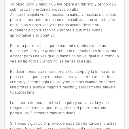
Yo peso 55kg y mido 1'65 me operé en febrero y tengo 425
submuscular y redonda proyección alta.
Así que tranquila verás muchos tamaños y muchas opiniones
pero lo importante es que un especialista sepa ver a través
de tu ojos y objetivos y te pueda ayudar desde su
experiencia con la técnica y prótesis que más pueda
aproximarse a tu objetivo.
Por otra parte te diría que desde mi experiencia fueran
realista yo estoy muy contenta con el resultado y lo volvería
a hacer pero una vez que lo haces no se ve igual que como lo
ves en las fotos cuando no las tienes puestas....
Es decir tienes que entender que tu cuerpo y la forma de tu
pecho es la que es y en base a eso va a ser tu resultado el
cuerpo y la morfología es una y no cambia cuando ponemos
una prótesis aunque mejorará mucho y seguramente elevará
tu autoestima.
Lo importante esque estés tranquila y convencida y que
tengas una persona que te ayude en el postoperatorio
porque los 3 primeros días son duros.
Si Tienes algún Dolor previo de espalda intenta curarlo antes
porque de lo contrario se intensifica en el post operatorio.