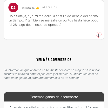
CA
24 abr 2019
Carlota94
Hola Soraya, sí, a mí me dolió la costilla de debajo del pecho
un tiempo. Y también se me salieron puntos hasta hace poco
(el 28 hago dos meses de operada)
1
VER MÁS COMENTARIOS
La información que aparece en Multiestetica.com en ningún caso puede
sustituir la relación entre el paciente y el médico. Multiestetica.com no
hace apología de un producto comercial o de un servicio.
Tenemos ganas de escucharte
Anímate a participar en el foro de Multiestética. ¡Sólo nos