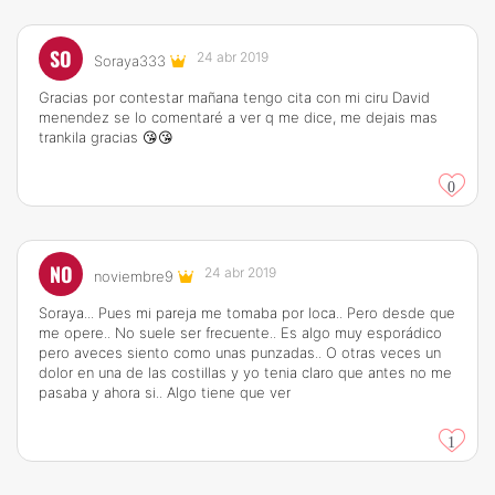
SO
24 abr 2019
Soraya333
Gracias por contestar mañana tengo cita con mi ciru David
menendez se lo comentaré a ver q me dice, me dejais mas
trankila gracias 😘😘
0
NO
24 abr 2019
noviembre9
Soraya... Pues mi pareja me tomaba por loca.. Pero desde que
me opere.. No suele ser frecuente.. Es algo muy esporádico
pero aveces siento como unas punzadas.. O otras veces un
dolor en una de las costillas y yo tenia claro que antes no me
pasaba y ahora si.. Algo tiene que ver
1