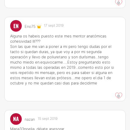
0
EN
17 sept 2019
Eno75
Alguna os habeis puesto este mes mentor anatómicas
cohesividad III???
Son las que me.van a poner a mi pero tengo dudas por el
tacto si quedan duras, ya que voy a por mi segunda
operación y llevo de poliuretano y son durísimas...tengo
mucho miedo en.equivocarme.....Estoy preguntando esto
mismo a todas las operadas en 2019...comento esto por si
veis repetido mi mensaje, pero es para saber si alguna en
estos meses llevan estas prótesis....me opero el.dia 1 de
octubre y no me quedan casi dias para decidirme
0
NA
15 sept 2019
nazan
Maria33noelia, déjate asesorar.