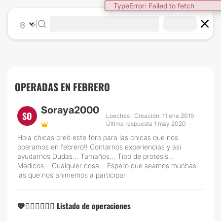
TypeError: Failed to fetch
|
OPERADAS EN FEBRERO
Soraya2000
SO
Loeches · Creación: 11 ene 2019 ·
Última respuesta 1 may 2020
Hola chicas creó este foro para las chicas que nos
operamos en febrero!! Contarnos experiencias y asi
ayudarnos Dudas... Tamaños... Tipo de protesis...
Medicos... Cualquier cosa... Espero que seamos muchas
las que nos animemos a participar
💖👩🏻‍⚕️👨🏻‍⚕️
Listado de operaciones