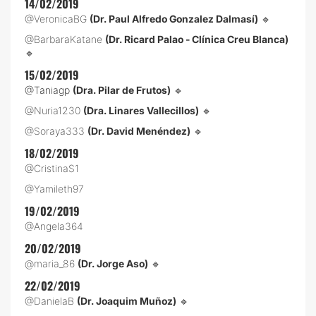
14/02/2019
@VeronicaBG
(Dr. Paul Alfredo Gonzalez Dalmasí)
🔹
@BarbaraKatane
(Dr. Ricard Palao - Clínica Creu Blanca)
🔹
15/02/2019
@Taniagp
(Dra. Pilar de Frutos)
🔹
@Nuria1230
(Dra. Linares Vallecillos)
🔹
@Soraya333
(Dr. David Menéndez)
🔹
18/02/2019
@CristinaS1
@Yamileth97
19/02/2019
@Angela364
20/02/2019
@maria_86
(Dr. Jorge Aso)
🔹
22/02/2019
@DanielaB
(Dr. Joaquim Muñoz)
🔹