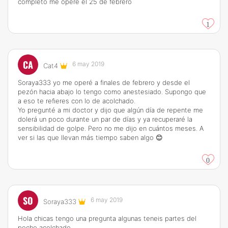
completo me operé el 25 de febrero
1
CA
6 may 2019
Cat4
Soraya333 yo me operé a finales de febrero y desde el
pezón hacia abajo lo tengo como anestesiado. Supongo que
a eso te refieres con lo de acolchado.
Yo pregunté a mi doctor y dijo que algún día de repente me
dolerá un poco durante un par de días y ya recuperaré la
sensibilidad de golpe. Pero no me dijo en cuántos meses. A
ver si las que llevan más tiempo saben algo 😊
0
SO
6 may 2019
Soraya333
Hola chicas tengo una pregunta algunas teneis partes del
pecho acolchado