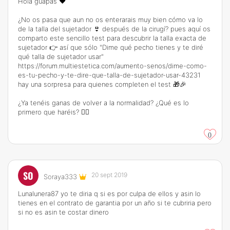
Hola guapas ❤
¿No os pasa que aun no os enterarais muy bien cómo va lo
de la talla del sujetador 👙 después de la cirugí? pues aquí os
comparto este sencillo test para descubrir la talla exacta de
sujetador 👉 así que sólo "Dime qué pecho tienes y te diré
qué talla de sujetador usar"
https://forum.multiestetica.com/aumento-senos/dime-como-
es-tu-pecho-y-te-dire-que-talla-de-sujetador-usar-43231
hay una sorpresa para quienes completen el test 🎁🎉
¿Ya tenéis ganas de volver a la normalidad? ¿Qué es lo
primero que haréis? 🤷‍♂️
0
SO
20 sept 2019
Soraya333
Lunalunera87 yo te diria q si es por culpa de ellos y asin lo
tienes en el contrato de garantia por un año si te cubriria pero
si no es asin te costar dinero