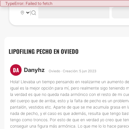
TypeError: Failed to fetch
|
LIPOFILING PECHO EN OVIEDO
DA
Danyhz
Oviedo · Creación: 5 jun 2023
Hola! Llevaba un tiempo pensando en realizarme un aumento de ma
igual es la mejor opción para mí, pero realmente sigo teniend
la verdad es que no queda nada armónico con el resto de mi cuer
del cuerpo que de arriba; esto y la falta de pecho es un probl
pantalón, vestidos etc. Aparte de que se me acumula grasa en 
nada de pecho, y el caso es que además, resulta que tengo bast
tengo como troncos. Por esto de que en verdad yo creo que tengo
conseguir una figura más armónica. Lo que me lo lo hace parece