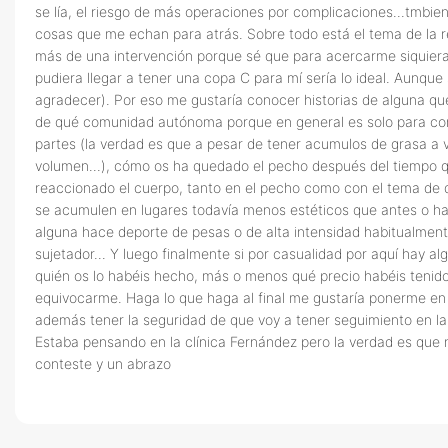
se lía, el riesgo de más operaciones por complicaciones...tmbien
cosas que me echan para atrás. Sobre todo está el tema de la rea
más de una intervención porque sé que para acercarme siquiera 
pudiera llegar a tener una copa C para mí sería lo ideal. Aunqu
agradecer). Por eso me gustaría conocer historias de alguna que
de qué comunidad autónoma porque en general es solo para cono
partes (la verdad es que a pesar de tener acumulos de grasa a
volumen...), cómo os ha quedado el pecho después del tiempo q
reaccionado el cuerpo, tanto en el pecho como con el tema de d
se acumulen en lugares todavía menos estéticos que antes o has
alguna hace deporte de pesas o de alta intensidad habitualment
sujetador... Y luego finalmente si por casualidad por aquí hay
quién os lo habéis hecho, más o menos qué precio habéis tenido
equivocarme. Haga lo que haga al final me gustaría ponerme en 
además tener la seguridad de que voy a tener seguimiento en la c
Estaba pensando en la clínica Fernández pero la verdad es que n
conteste y un abrazo