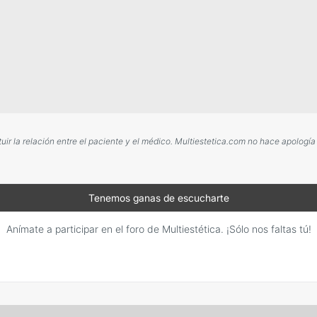
r la relación entre el paciente y el médico. Multiestetica.com no hace apología
Tenemos ganas de escucharte
Anímate a participar en el foro de Multiestética. ¡Sólo nos faltas tú!