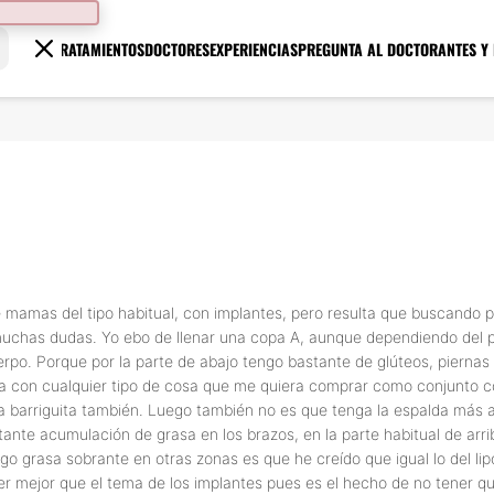
TRATAMIENTOS
DOCTORES
EXPERIENCIAS
PREGUNTA AL DOCTOR
ANTES Y
mas del tipo habitual, con implantes, pero resulta que buscando por I
o muchas dudas. Yo ebo de llenar una copa A, aunque dependiendo de
po. Porque por la parte de abajo tengo bastante de glúteos, piernas 
ema con cualquier tipo de cosa que me quiera comprar como conjunto 
la barriguita también. Luego también no es que tenga la espalda má
ante acumulación de grasa en los brazos, en la parte habitual de arri
 grasa sobrante en otras zonas es que he creído que igual lo del lipo
r mejor que el tema de los implantes pues es el hecho de no tener qu