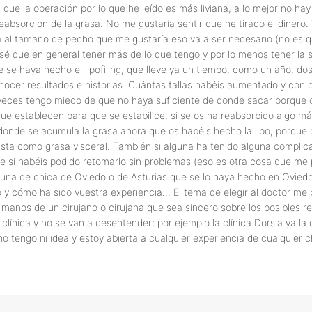
 que la operación por lo que he leído es más liviana, a lo mejor no ha
bsorcion de la grasa. No me gustaría sentir que he tirado el dinero. 
al tamaño de pecho que me gustaría eso va a ser necesario (no es qu
e sé que en general tener más de lo que tengo y por lo menos tener la
 se haya hecho el lipofiling, que lleve ya un tiempo, como un año, d
cer resultados e historias. Cuántas tallas habéis aumentado y con 
 veces tengo miedo de que no haya suficiente de donde sacar porque
ue establecen para que se estabilice, si se os ha reabsorbido algo m
onde se acumula la grasa ahora que os habéis hecho la lipo, porque 
ta como grasa visceral. También si alguna ha tenido alguna complicac
e si habéis podido retomarlo sin problemas (eso es otra cosa que me p
 alguna de chica de Oviedo o de Asturias que se lo haya hecho en Ovi
 y cómo ha sido vuestra experiencia... El tema de elegir al doctor 
manos de un cirujano o cirujana que sea sincero sobre los posibles re
línica y no sé van a desentender; por ejemplo la clínica Dorsia ya la 
o tengo ni idea y estoy abierta a cualquier experiencia de cualquier