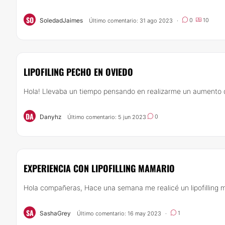
SO
SoledadJaimes
0
10
Último comentario: 31 ago 2023
·
LIPOFILING PECHO EN OVIEDO
Hola! Llevaba un tiempo pensando en realizarme un aumento de
DA
Danyhz
0
Último comentario: 5 jun 2023
EXPERIENCIA CON LIPOFILLING MAMARIO
Hola compañeras, Hace una semana me realicé un lipofilling ma
SA
SashaGrey
1
Último comentario: 16 may 2023
·