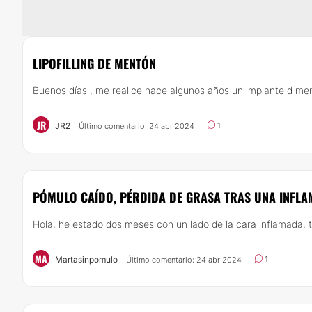
LIPOFILLING DE MENTÓN
Buenos días , me realice hace algunos años un implante d men
JR
JR2
1
Último comentario: 24 abr 2024
·
PÓMULO CAÍDO, PÉRDIDA DE GRASA TRAS UNA INFL
Hola, he estado dos meses con un lado de la cara inflamada, 
MA
Martasinpomulo
1
Último comentario: 24 abr 2024
·