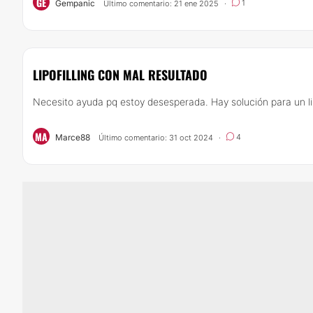
GE
Gempanic
1
Último comentario: 21 ene 2025
·
LIPOFILLING CON MAL RESULTADO
Necesito ayuda pq estoy desesperada. Hay solución para un lip
MA
Marce88
4
Último comentario: 31 oct 2024
·