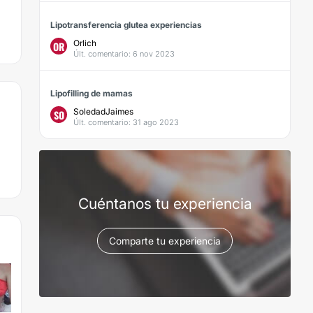
Lipotransferencia glutea experiencias
Orlich
OR
Últ. comentario: 6 nov 2023
Lipofilling de mamas
SoledadJaimes
SO
Últ. comentario: 31 ago 2023
Cuéntanos tu experiencia
Comparte tu experiencia