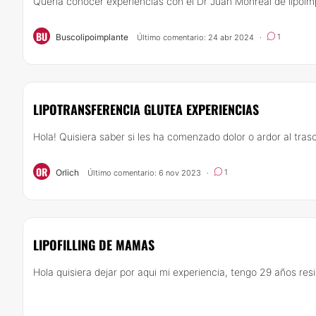
Quería conocer experiencias con el Dr Juan Monreal de lipoimp
BU
Buscolipoimplante
1
Último comentario: 24 abr 2024
·
LIPOTRANSFERENCIA GLUTEA EXPERIENCIAS
Hola! Quisiera saber si les ha comenzado dolor o ardor al tras
OR
Orlich
1
Último comentario: 6 nov 2023
·
LIPOFILLING DE MAMAS
Hola quisiera dejar por aqui mi experiencia, tengo 29 años resi