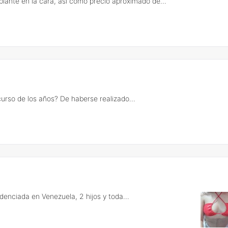
lante en la cara, así como precio aproximado de...
curso de los años? De haberse realizado...
denciada en Venezuela, 2 hijos y toda...