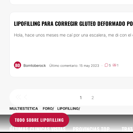
LIPOFILLING PARA CORREGIR GLUTEO DEFORMADO PO
Hola, hace unos meses me caí por una escalera, me di con el ca
BO
Borntoberock
5
1
Último comentario: 15 may 2023
·
1
2
MULTIESTETICA
FORO
LIPOFILLING
TODO SOBRE LIPOFILLING
ÚLTIMAS CLÍNICAS VISTAS
PROVINCIAS TOP
TRAT