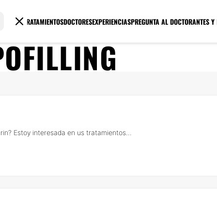
TRATAMIENTOS
DOCTORES
EXPERIENCIAS
PREGUNTA AL DOCTOR
ANTES Y
POFILLING
marin? Estoy interesada en us tratamientos...